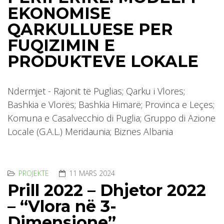
EKONOMISE
QARKULLUESE PER
FUQIZIMIN E
PRODUKTEVE LOKALE
Ndermjet - Rajonit të Puglias; Qarku i Vlores;
Bashkia e Vlorës; Bashkia Himarë; Provinca e Leçes;
Komuna e Casalvecchio di Puglia; Gruppo di Azione
Locale (G.A.L.) Meridaunia; Biznes Albania
PROJEKTE
11 MARS 2024
Prill 2022 – Dhjetor 2022
– “Vlora në 3-
Dimensione”