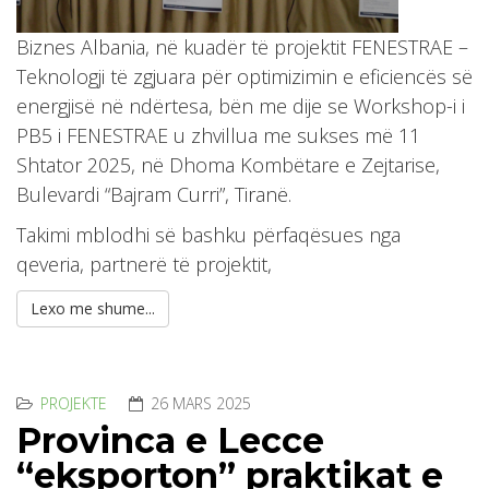
Biznes Albania, në kuadër të projektit FENESTRAE –
Teknologji të zgjuara për optimizimin e eficiencës së
energjisë në ndërtesa, bën me dije se Workshop-i i
PB5 i FENESTRAE u zhvillua me sukses më 11
Shtator 2025, në Dhoma Kombëtare e Zejtarise,
Bulevardi “Bajram Curri”, Tiranë.
Takimi mblodhi së bashku përfaqësues nga
qeveria, partnerë të projektit,
Lexo me shume...
PROJEKTE
26 MARS 2025
Provinca e Lecce
“eksporton” praktikat e