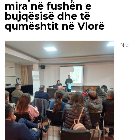
mira në fushën e
bujqësisë dhe të
qumështit në Vlorë
Një