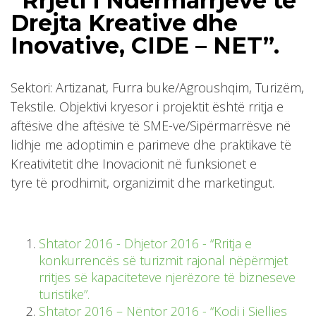
“Rrjeti i Ndërmarrjeve të
Drejta Kreative dhe
Inovative, CIDE – NET”.
Sektori: Artizanat, Furra buke/Agroushqim, Turizëm,
Tekstile. Objektivi kryesor i projektit është rritja e
aftësive dhe aftësive të SME-ve/Sipërmarrësve në
lidhje me adoptimin e parimeve dhe praktikave të
Kreativitetit dhe Inovacionit në funksionet e
tyre të prodhimit, organizimit dhe marketingut.
Shtator 2016 - Dhjetor 2016 - “Rritja e
konkurrencës së turizmit rajonal nëpërmjet
rritjes së kapaciteteve njerëzore të bizneseve
turistike”.
Shtator 2016 – Nëntor 2016 - “Kodi i Sjelljes